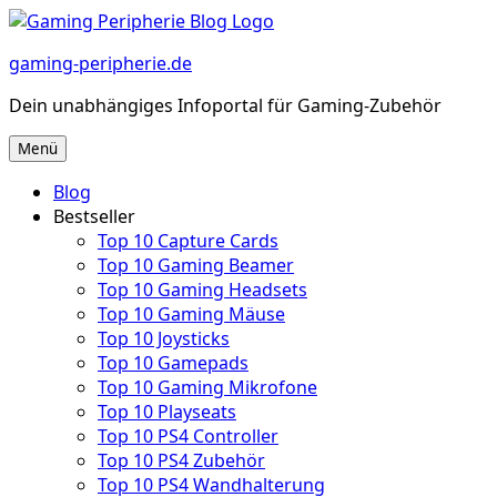
Zum
Inhalt
gaming-peripherie.de
springen
Dein unabhängiges Infoportal für Gaming-Zubehör
Menü
Blog
Bestseller
Top 10 Capture Cards
Top 10 Gaming Beamer
Top 10 Gaming Headsets
Top 10 Gaming Mäuse
Top 10 Joysticks
Top 10 Gamepads
Top 10 Gaming Mikrofone
Top 10 Playseats
Top 10 PS4 Controller
Top 10 PS4 Zubehör
Top 10 PS4 Wandhalterung