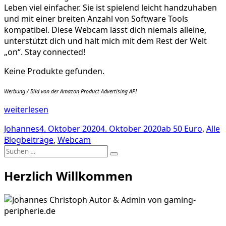
Leben viel einfacher. Sie ist spielend leicht handzuhaben
und mit einer breiten Anzahl von Software Tools
kompatibel. Diese Webcam lässt dich niemals alleine,
unterstützt dich und hält mich mit dem Rest der Welt
„on“. Stay connected!
Keine Produkte gefunden.
Werbung / Bild von der Amazon Product Advertising API
„Alle
weiterlesen
Infos
Autor
Veröffentlicht
Kategorien
Johannes
4. Oktober 2020
4. Oktober 2020
ab 50 Euro
,
Alle
zur
am
Blogbeiträge
,
Webcam
papalook
Suche
HD
Suchen
nach:
1080P
Herzlich Willkommen
Webcam
AF925“