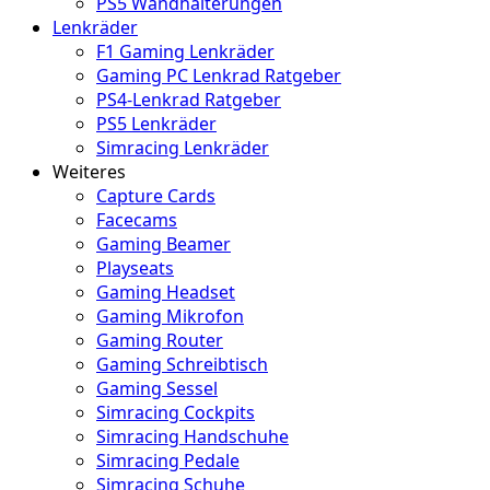
PS5 Wandhalterungen
Lenkräder
F1 Gaming Lenkräder
Gaming PC Lenkrad Ratgeber
PS4-Lenkrad Ratgeber
PS5 Lenkräder
Simracing Lenkräder
Weiteres
Capture Cards
Facecams
Gaming Beamer
Playseats
Gaming Headset
Gaming Mikrofon
Gaming Router
Gaming Schreibtisch
Gaming Sessel
Simracing Cockpits
Simracing Handschuhe
Simracing Pedale
Simracing Schuhe