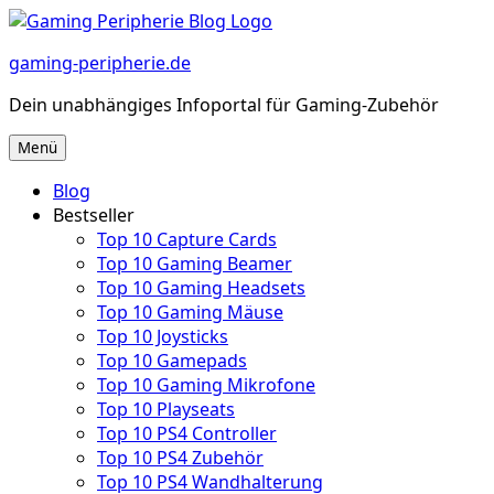
Zum
Inhalt
gaming-peripherie.de
springen
Dein unabhängiges Infoportal für Gaming-Zubehör
Menü
Blog
Bestseller
Top 10 Capture Cards
Top 10 Gaming Beamer
Top 10 Gaming Headsets
Top 10 Gaming Mäuse
Top 10 Joysticks
Top 10 Gamepads
Top 10 Gaming Mikrofone
Top 10 Playseats
Top 10 PS4 Controller
Top 10 PS4 Zubehör
Top 10 PS4 Wandhalterung