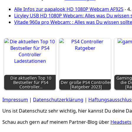
Alle Infos zur papalook HD 1080P Webcam AF925
- 4
Licyley USB HD 1080P Webcam: Alles was Du wissen s
Vitade 960a pro Webcam: : Alles was Du wissen sollte
Die aktuellen Top 10
Gaming
Bestseller für PS4
Der große PS4 Controller
die D
Controller…
[Ratgeber 2023]
[Ra
Impressum
|
Datenschutzerklärung
|
Haftungsausschluss
Uns ist Datenschutz sehr wichtig, hier kannst Du deine 
Schau auch gern auf meinem Partner-Blog über
Headsets