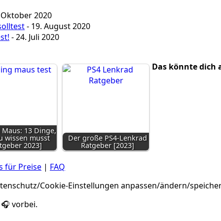
. Oktober 2020
olltest
- 19. August 2020
st!
- 24. Juli 2020
Das könnte dich a
 Maus: 13 Dinge,
u wissen musst
Der große PS4-Lenkrad
tgeber 2023]
Ratgeber [2023]
 für Preise
|
FAQ
Datenschutz/Cookie-Einstellungen anpassen/ändern/speiche
🎧 vorbei.