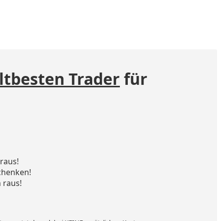
ltbesten Trader
für
raus!
chenken!
 raus!