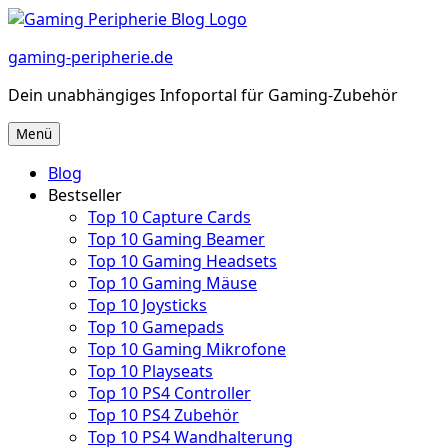
Zum
Inhalt
gaming-peripherie.de
springen
Dein unabhängiges Infoportal für Gaming-Zubehör
Menü
Blog
Bestseller
Top 10 Capture Cards
Top 10 Gaming Beamer
Top 10 Gaming Headsets
Top 10 Gaming Mäuse
Top 10 Joysticks
Top 10 Gamepads
Top 10 Gaming Mikrofone
Top 10 Playseats
Top 10 PS4 Controller
Top 10 PS4 Zubehör
Top 10 PS4 Wandhalterung