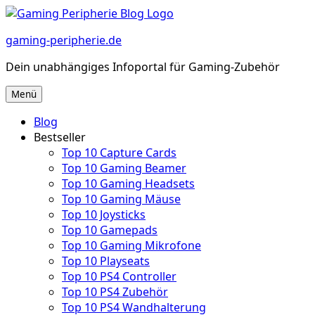
Zum
Inhalt
gaming-peripherie.de
springen
Dein unabhängiges Infoportal für Gaming-Zubehör
Menü
Blog
Bestseller
Top 10 Capture Cards
Top 10 Gaming Beamer
Top 10 Gaming Headsets
Top 10 Gaming Mäuse
Top 10 Joysticks
Top 10 Gamepads
Top 10 Gaming Mikrofone
Top 10 Playseats
Top 10 PS4 Controller
Top 10 PS4 Zubehör
Top 10 PS4 Wandhalterung