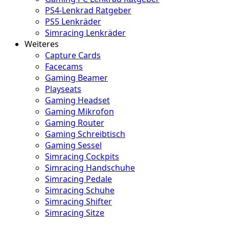
PS4-Lenkrad Ratgeber
PS5 Lenkräder
Simracing Lenkräder
Weiteres
Capture Cards
Facecams
Gaming Beamer
Playseats
Gaming Headset
Gaming Mikrofon
Gaming Router
Gaming Schreibtisch
Gaming Sessel
Simracing Cockpits
Simracing Handschuhe
Simracing Pedale
Simracing Schuhe
Simracing Shifter
Simracing Sitze