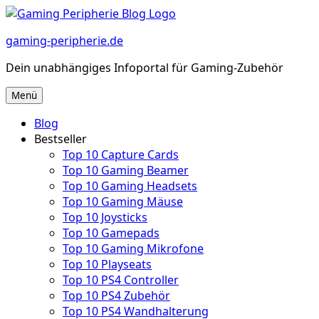
Zum
Inhalt
gaming-peripherie.de
springen
Dein unabhängiges Infoportal für Gaming-Zubehör
Menü
Blog
Bestseller
Top 10 Capture Cards
Top 10 Gaming Beamer
Top 10 Gaming Headsets
Top 10 Gaming Mäuse
Top 10 Joysticks
Top 10 Gamepads
Top 10 Gaming Mikrofone
Top 10 Playseats
Top 10 PS4 Controller
Top 10 PS4 Zubehör
Top 10 PS4 Wandhalterung