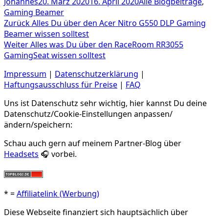
Autor
Veröffentlicht
Kategorien
Johannes
20. März 2020
16. April 2020
Alle Blogbeiträge
,
am
Gaming Beamer
Beitragsnavigation
Vorheriger
Zurück
Alles Du über den Acer Nitro G550 DLP Gaming
Beitrag:
Beamer wissen solltest
Nächster
Weiter
Alles was Du über den RaceRoom RR3055
Beitrag:
GamingSeat wissen solltest
Impressum
|
Datenschutzerklärung
|
Haftungsausschluss für Preise
|
FAQ
Uns ist Datenschutz sehr wichtig, hier kannst Du deine
Datenschutz/Cookie-Einstellungen anpassen/
ändern/speichern:
Schau auch gern auf meinem Partner-Blog über
Headsets
🎧 vorbei.
* =
Affiliatelink (Werbung)
Diese Webseite finanziert sich hauptsächlich über