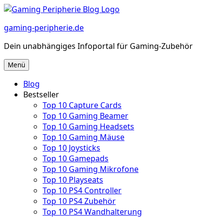
Zum
Inhalt
gaming-peripherie.de
springen
Dein unabhängiges Infoportal für Gaming-Zubehör
Menü
Blog
Bestseller
Top 10 Capture Cards
Top 10 Gaming Beamer
Top 10 Gaming Headsets
Top 10 Gaming Mäuse
Top 10 Joysticks
Top 10 Gamepads
Top 10 Gaming Mikrofone
Top 10 Playseats
Top 10 PS4 Controller
Top 10 PS4 Zubehör
Top 10 PS4 Wandhalterung