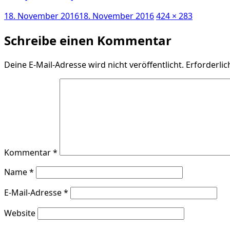
Veröffentlicht
Volle
18. November 2016
18. November 2016
424 × 283
am
Größe
Schreibe einen Kommentar
Deine E-Mail-Adresse wird nicht veröffentlicht.
Erforderlic
Kommentar
*
Name
*
E-Mail-Adresse
*
Website