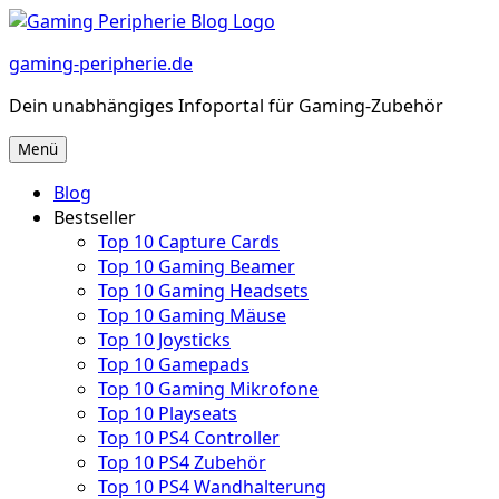
Zum
Inhalt
gaming-peripherie.de
springen
Dein unabhängiges Infoportal für Gaming-Zubehör
Menü
Blog
Bestseller
Top 10 Capture Cards
Top 10 Gaming Beamer
Top 10 Gaming Headsets
Top 10 Gaming Mäuse
Top 10 Joysticks
Top 10 Gamepads
Top 10 Gaming Mikrofone
Top 10 Playseats
Top 10 PS4 Controller
Top 10 PS4 Zubehör
Top 10 PS4 Wandhalterung