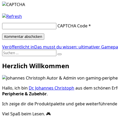
CAPTCHA Code
*
Beitragsnavigation
Veröffentlicht in
Das musst du wissen: ultimativer Gamepa
Suche
Suchen
nach:
Herzlich Willkommen
Hallo, ich bin
Dr. Johannes Christoph
aus dem schönen Erfu
Peripherie & Zubehör
.
Ich zeige dir die Produktpalette und gebe weiterführen
Viel Spaß beim Lesen. 🎮