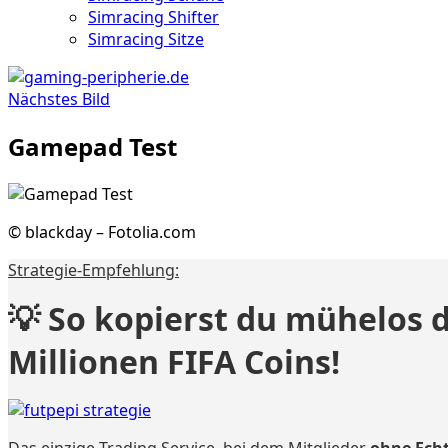
Simracing Shifter
Simracing Sitze
Nächstes Bild
Gamepad Test
© blackday – Fotolia.com
Strategie-Empfehlung:
💡 So kopierst du mühelos 
Millionen FIFA Coins!
Das einzige Trading Service, bei dem Mitglieder
ohne Ech