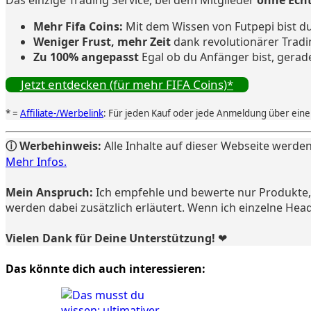
Mehr Fifa Coins:
Mit dem Wissen von Futpepi bist du
Weniger Frust, mehr Zeit
dank revolutionärer Tradi
Zu 100% angepasst
Egal ob du Anfänger bist, gerad
Jetzt entdecken (für mehr FIFA Coins)*
* =
Affiliate-/Werbelink
: Für jeden Kauf oder jede Anmeldung über einen
ⓘ Werbehinweis:
Alle Inhalte auf dieser Webseite werden
Mehr Infos.
Mein Anspruch:
Ich empfehle und bewerte nur Produkte, d
werden dabei zusätzlich erläutert. Wenn ich einzelne Hea
Vielen Dank für Deine Unterstützung! ❤️
Das könnte dich auch interessieren: