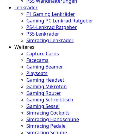
PS5 Wandhalterungen
Lenkräder
F1 Gaming Lenkräder
Gaming PC Lenkrad Ratgeber
PS4-Lenkrad Ratgeber
PS5 Lenkräder
Simracing Lenkräder
Weiteres
Capture Cards
Facecams
Gaming Beamer
Playseats
Gaming Headset
Gaming Mikrofon
Gaming Router
Gaming Schreibtisch
Gaming Sessel
Simracing Cockpits
Simracing Handschuhe
Simracing Pedale
Simracing Schuhe