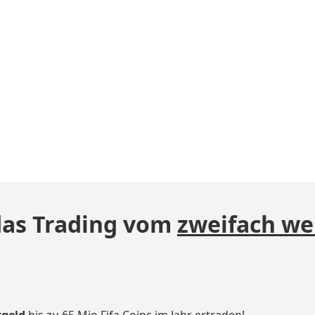
das Trading vom
zweifach we
tgeld
bis zu 65 Mio Fifa Coins im Jahr ertraden!