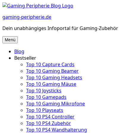
Zum
Inhalt
gaming-peripherie.de
springen
Dein unabhängiges Infoportal für Gaming-Zubehör
Menü
Blog
Bestseller
Top 10 Capture Cards
Top 10 Gaming Beamer
Top 10 Gaming Headsets
Top 10 Gaming Mäuse
Top 10 Joysticks
Top 10 Gamepads
Top 10 Gaming Mikrofone
Top 10 Playseats
Top 10 PS4 Controller
Top 10 PS4 Zubehör
Top 10 PS4 Wandhalterung