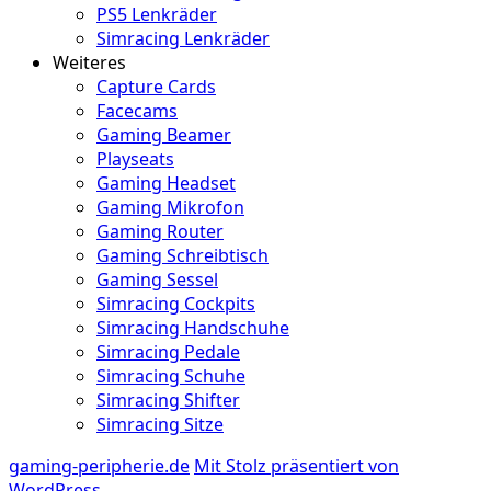
PS5 Lenkräder
Simracing Lenkräder
Weiteres
Capture Cards
Facecams
Gaming Beamer
Playseats
Gaming Headset
Gaming Mikrofon
Gaming Router
Gaming Schreibtisch
Gaming Sessel
Simracing Cockpits
Simracing Handschuhe
Simracing Pedale
Simracing Schuhe
Simracing Shifter
Simracing Sitze
gaming-peripherie.de
Mit Stolz präsentiert von
WordPress