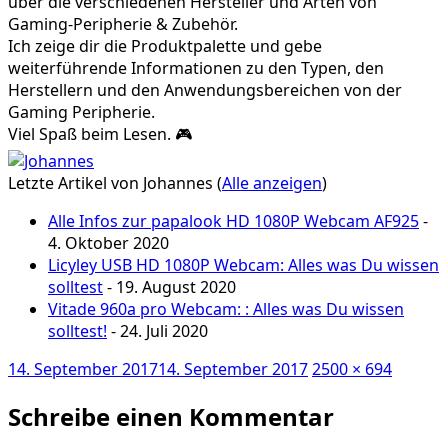
über die verschiedenen Hersteller und Arten von
Gaming-Peripherie & Zubehör.
Ich zeige dir die Produktpalette und gebe
weiterführende Informationen zu den Typen, den
Herstellern und den Anwendungsbereichen von der
Gaming Peripherie.
Viel Spaß beim Lesen. 🎮
Letzte Artikel von Johannes
(
Alle anzeigen
)
Alle Infos zur papalook HD 1080P Webcam AF925
-
4. Oktober 2020
Licyley USB HD 1080P Webcam: Alles was Du wissen
solltest
- 19. August 2020
Vitade 960a pro Webcam: : Alles was Du wissen
solltest!
- 24. Juli 2020
Veröffentlicht
Volle
14. September 2017
14. September 2017
2500 × 694
am
Größe
Schreibe einen Kommentar