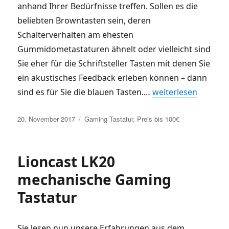
anhand Ihrer Bedürfnisse treffen. Sollen es die
beliebten Browntasten sein, deren
Schalterverhalten am ehesten
Gummidometastaturen ähnelt oder vielleicht sind
Sie eher für die Schriftsteller Tasten mit denen Sie
ein akustisches Feedback erleben können – dann
sind es für Sie die blauen Tasten.
…
weiterlesen
Veröffentlicht
Kategorien
20. November 2017
Gaming Tastatur
,
Preis bis 100€
am
Lioncast LK20
mechanische Gaming
Tastatur
Sie lesen nun unsere Erfahrungen aus dem