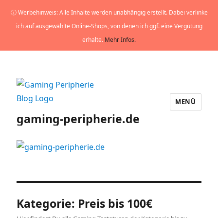
ⓘ Werbehinweis: Alle Inhalte werden unabhängig erstellt. Dabei verlinke
ich auf ausgewählte Online-Shops, von denen ich ggf. eine Vergütung
erhalte.
Mehr Infos.
MENÜ
gaming-peripherie.de
Kategorie:
Preis bis 100€