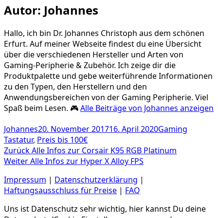
Autor:
Johannes
Hallo, ich bin Dr. Johannes Christoph aus dem schönen
Erfurt. Auf meiner Webseite findest du eine Übersicht
über die verschiedenen Hersteller und Arten von
Gaming-Peripherie & Zubehör. Ich zeige dir die
Produktpalette und gebe weiterführende Informationen
zu den Typen, den Herstellern und den
Anwendungsbereichen von der Gaming Peripherie. Viel
Spaß beim Lesen. 🎮
Alle Beiträge von Johannes anzeigen
Autor
Veröffentlicht
Kategorien
Johannes
20. November 2017
16. April 2020
Gaming
am
Tastatur
,
Preis bis 100€
Beitragsnavigation
Vorheriger
Zurück
Alle Infos zur Corsair K95 RGB Platinum
Nächster
Beitrag:
Weiter
Alle Infos zur Hyper X Alloy FPS
Beitrag:
Impressum
|
Datenschutzerklärung
|
Haftungsausschluss für Preise
|
FAQ
Uns ist Datenschutz sehr wichtig, hier kannst Du deine