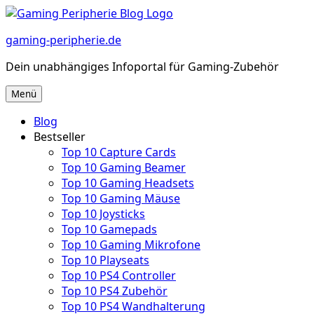
Zum
Inhalt
gaming-peripherie.de
springen
Dein unabhängiges Infoportal für Gaming-Zubehör
Menü
Blog
Bestseller
Top 10 Capture Cards
Top 10 Gaming Beamer
Top 10 Gaming Headsets
Top 10 Gaming Mäuse
Top 10 Joysticks
Top 10 Gamepads
Top 10 Gaming Mikrofone
Top 10 Playseats
Top 10 PS4 Controller
Top 10 PS4 Zubehör
Top 10 PS4 Wandhalterung