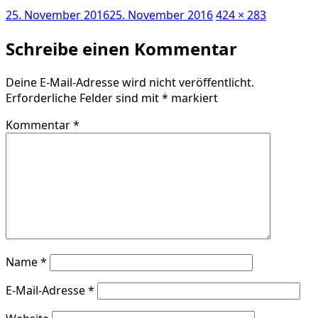
Veröffentlicht
Volle
25. November 2016
25. November 2016
424 × 283
am
Größe
Schreibe einen Kommentar
Deine E-Mail-Adresse wird nicht veröffentlicht.
Erforderliche Felder sind mit
*
markiert
Kommentar
*
Name
*
E-Mail-Adresse
*