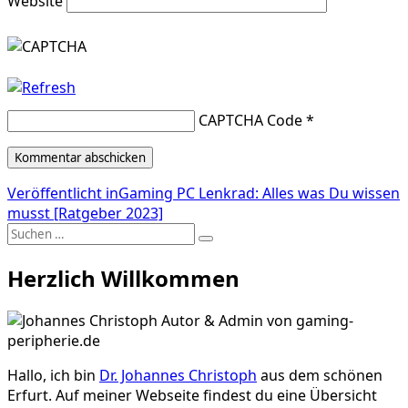
Website
CAPTCHA Code
*
Beitragsnavigation
Veröffentlicht in
Gaming PC Lenkrad: Alles was Du wissen
musst [Ratgeber 2023]
Suche
Suchen
nach:
Herzlich Willkommen
Hallo, ich bin
Dr. Johannes Christoph
aus dem schönen
Erfurt. Auf meiner Webseite findest du eine Übersicht