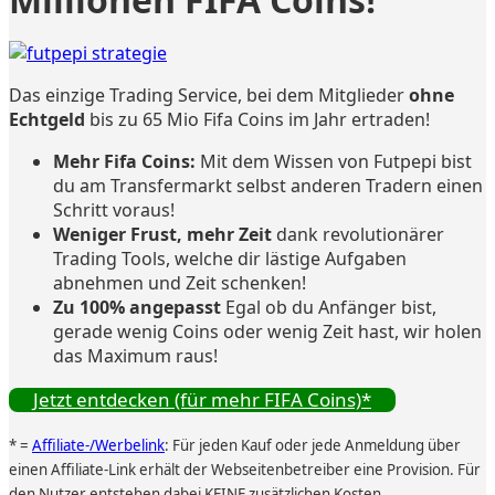
Das einzige Trading Service, bei dem Mitglieder
ohne
Echtgeld
bis zu 65 Mio Fifa Coins im Jahr ertraden!
Mehr Fifa Coins:
Mit dem Wissen von Futpepi bist
du am Transfermarkt selbst anderen Tradern einen
Schritt voraus!
Weniger Frust, mehr Zeit
dank revolutionärer
Trading Tools, welche dir lästige Aufgaben
abnehmen und Zeit schenken!
Zu 100% angepasst
Egal ob du Anfänger bist,
gerade wenig Coins oder wenig Zeit hast, wir holen
das Maximum raus!
Jetzt entdecken (für mehr FIFA Coins)*
* =
Affiliate-/Werbelink
: Für jeden Kauf oder jede Anmeldung über
einen Affiliate-Link erhält der Webseitenbetreiber eine Provision. Für
den Nutzer entstehen dabei KEINE zusätzlichen Kosten