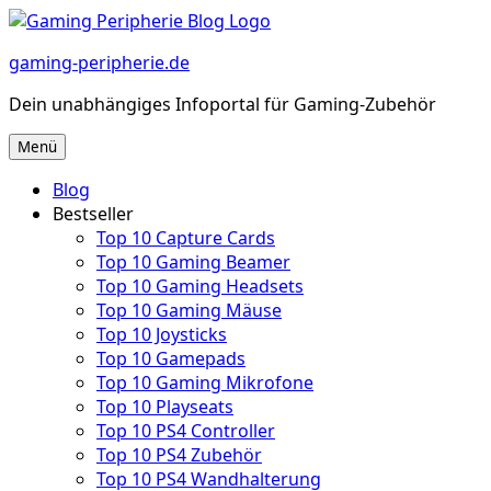
Zum
Inhalt
gaming-peripherie.de
springen
Dein unabhängiges Infoportal für Gaming-Zubehör
Menü
Blog
Bestseller
Top 10 Capture Cards
Top 10 Gaming Beamer
Top 10 Gaming Headsets
Top 10 Gaming Mäuse
Top 10 Joysticks
Top 10 Gamepads
Top 10 Gaming Mikrofone
Top 10 Playseats
Top 10 PS4 Controller
Top 10 PS4 Zubehör
Top 10 PS4 Wandhalterung